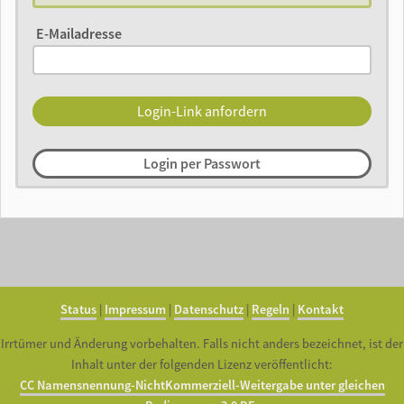
E-Mailadresse
Login per Passwort
Status
|
Impressum
|
Datenschutz
|
Regeln
|
Kontakt
Irrtümer und Änderung vorbehalten. Falls nicht anders bezeichnet, ist der
Inhalt unter der folgenden Lizenz veröffentlicht:
CC Namensnennung-NichtKommerziell-Weitergabe unter gleichen