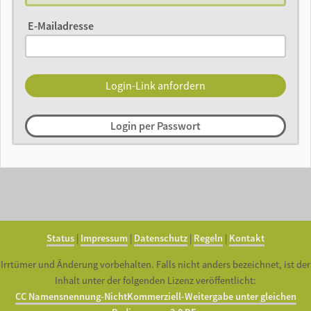
E-Mailadresse
Login per Passwort
Status
|
Impressum
|
Datenschutz
|
Regeln
|
Kontakt
Irrtümer und Änderung vorbehalten. Falls nicht anders bezeichnet, ist der
Inhalt unter der folgenden Lizenz veröffentlicht:
CC Namensnennung-NichtKommerziell-Weitergabe unter gleichen