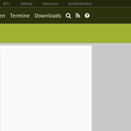
IBTC
bibhelp
bibservice
Kundenbereich
en
Termine
Downloads