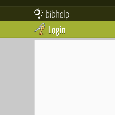
bibhelp
Login