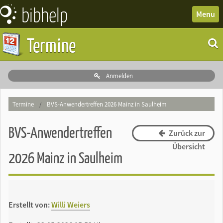
bibhelp
News
Menu
Forum
Termine
Wissen
Termine
Anmelden
Downloads
Termine
/
BVS-Anwendertreffen 2026 Mainz in Saulheim
BVS-Anwendertreffen
Zurück zur
Übersicht
2026 Mainz in Saulheim
Erstellt von:
Willi Weiers