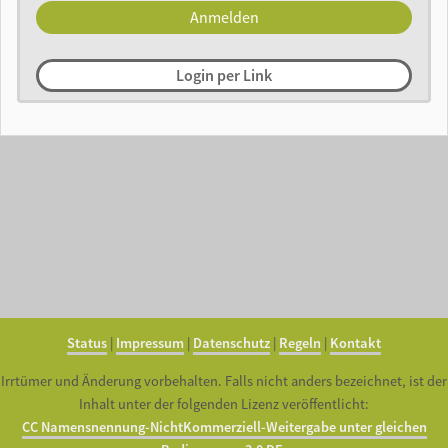
Login per Link
Status
|
Impressum
|
Datenschutz
|
Regeln
|
Kontakt
Irrtümer und Änderung vorbehalten. Falls nicht anders bezeichnet, ist der
Inhalt unter der folgenden Lizenz veröffentlicht:
CC Namensnennung-NichtKommerziell-Weitergabe unter gleichen