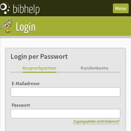
bibhelp
News
Menu
Forum
Login
Wissen
Termine
Downloads
Login per Passwort
Ansprechpartner
Kundenkonto
E-Mailadresse
Passwort
Zugangsdaten nicht bekannt?