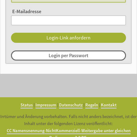
E-Mailadresse
Login per Passwort
Status
|
Impressum
|
Datenschutz
|
Regeln
|
Kontakt
Irrtümer und Änderung vorbehalten. Falls nicht anders bezeichnet, ist der
Inhalt unter der folgenden Lizenz veröffentlicht:
CC Namensnennung-NichtKommerziell-Weitergabe unter gleichen