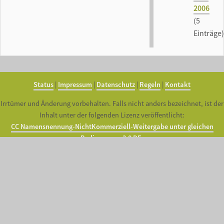
2006
(5
Einträge)
Status
|
Impressum
|
Datenschutz
|
Regeln
|
Kontakt
Irrtümer und Änderung vorbehalten. Falls nicht anders bezeichnet, ist der
Inhalt unter der folgenden Lizenz veröffentlicht:
CC Namensnennung-NichtKommerziell-Weitergabe unter gleichen
Bedingungen 3.0 DE
.