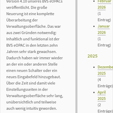
Februar
Version 4.10 unseres BVS eOPACs
2026
veröffentlicht. Die große
(1
Neuerung ist eine komplette
Eintrag)
Überarbeitung der
Januar
Verwaltungsoberfläche. Das war
2026
aus zwei Gründen notwendig:
(1
Inhaltlich und funktional ist der
Eintrag)
BVS eOPAC in den letzten zehn
Jahren sehr stark gewachsen.
2025
Dadurch haben wir immer wieder
an der ein oder anderen Stelle
Dezembe
einen neuen Schalter oder ein
2025
neues Eingabefeld hinzugebaut.
(4
Über die Zeit sind damit viele
Einträge)
Einstellungsseiten in der
April
Verwaltungsoberfläche sehr lang,
2025
unübersichtlich und teilweise
(2
auch wenig intuitiv geworden.
Einträge)