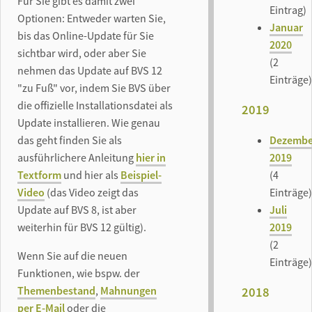
Für Sie gibt es damit zwei
Eintrag)
Optionen: Entweder warten Sie,
Januar
bis das Online-Update für Sie
2020
sichtbar wird, oder aber Sie
(2
nehmen das Update auf BVS 12
Einträge)
"zu Fuß" vor, indem Sie BVS über
die offizielle Installationsdatei als
2019
Update installieren. Wie genau
Dezembe
das geht finden Sie als
2019
ausführlichere Anleitung
hier in
(4
Textform
und hier als
Beispiel-
Einträge)
Video
(das Video zeigt das
Juli
Update auf BVS 8, ist aber
2019
weiterhin für BVS 12 gültig).
(2
Wenn Sie auf die neuen
Einträge)
Funktionen, wie bspw. der
Themenbestand
,
Mahnungen
2018
per E-Mail
oder die