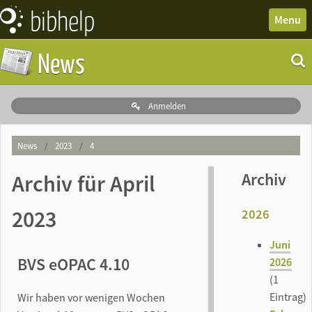
bibhelp
News
Menu
Forum
News
Wissen
Termine
Anmelden
Downloads
News
/
2023
/
4
Archiv
Archiv für April
2023
2026
Juni
BVS eOPAC 4.10
2026
(1
Eintrag)
Wir haben vor wenigen Wochen