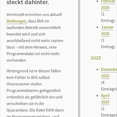
steckt dahinter.
Februar
2026
(1
Vereinzelt erreichen uns aktuell
Eintrag)
Meldungen
, dass BVS im
Januar
laufenden Betrieb unvermittelt
2026
beendet wird und sich
(1
anschließend nicht mehr starten
Eintrag)
lässt – mit dem Hinweis, eine
Programmdatei sei nicht mehr
2025
vorhanden.
Dezembe
Hintergrund ist in diesen Fällen
2025
kein Fehler in BVS selbst:
(4
Virenscanner stufen
Einträge)
Programmdateien gelegentlich
April
irrtümlich als gefährlich ein und
2025
verschieben sie in die
(2
Quarantäne. Die Datei fehlt dann
Einträge)
im Programmverzeichnis, und